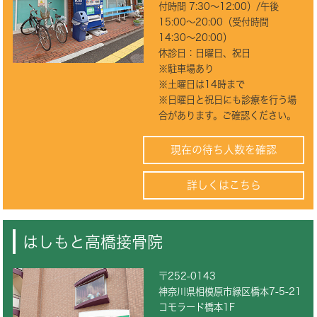
付時間 7:30〜12:00）/午後
15:00〜20:00（受付時間
14:30〜20:00）
休診日：日曜日、祝日
※駐車場あり
※土曜日は14時まで
※日曜日と祝日にも診療を行う場
合があります。ご確認ください。
現在の待ち人数を確認
詳しくはこちら
はしもと高橋接骨院
〒252-0143
神奈川県相模原市緑区橋本7-5-21
コモラード橋本1F